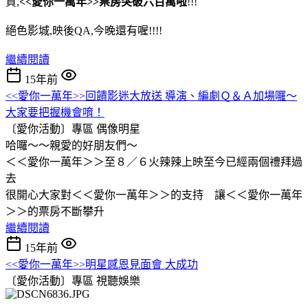
賀,
<<愛你一萬年>>票房突破
六百萬啦
!!!
絕色影城,映後QA,今晚還有喔!!!!
繼續閱讀
15年前
<<愛你一萬年>>回饋影迷大放送 導演、編劇Ｑ＆Ａ加場囉～
大家要把握機會唷！
〔愛你活動〕專區
偶像明星
哈囉～～親愛的好朋友們～
＜＜愛你一萬年＞＞至８／６火辣辣上映至今已經兩個禮拜過
去
很開心大家對＜＜愛你一萬年＞＞的支持 讓＜＜愛你一萬年
＞＞的票房不斷攀升
繼續閱讀
15年前
<<愛你一萬年>>明星感恩見面會 大成功
〔愛你活動〕專區
視聽娛樂