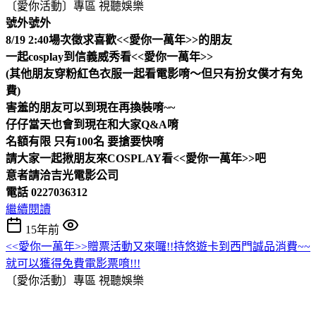
〔愛你活動〕專區
視聽娛樂
號外號外
8/19 2:40場次徵求喜歡<<愛你一萬年>>的朋友
一起cosplay到信義威秀看<<愛你一萬年>>
(其他朋友穿粉紅色衣服一起看電影唷～但只有扮女僕才有免
費)
害羞的朋友可以到現在再換裝唷~~
仔仔當天也會到現在和大家Q&A唷
名額有限 只有100名 要搶要快唷
請大家一起揪朋友來COSPLAY看<<愛你一萬年>>吧
意者請洽吉光電影公司
電話 0227036312
繼續閱讀
15年前
<<愛你一萬年>>贈票活動又來囉!!持悠遊卡到西門誠品消費~~
就可以獲得免費電影票唷!!!
〔愛你活動〕專區
視聽娛樂