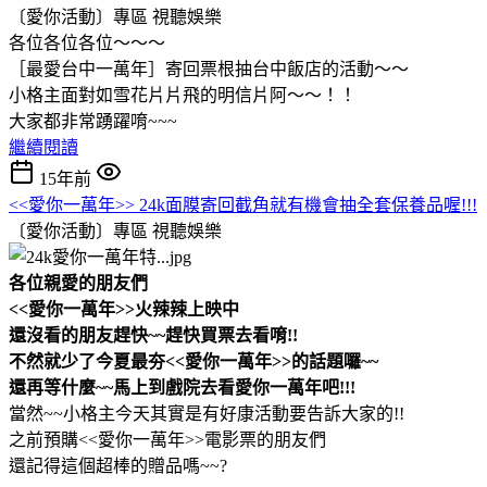
〔愛你活動〕專區
視聽娛樂
各位各位各位～～～
［最愛台中一萬年］寄回票根抽台中飯店的活動～～
小格主面對如雪花片片飛的明信片阿～～！！
大家都非常踴躍唷~~~
繼續閱讀
15年前
<<愛你一萬年>> 24k面膜寄回截角就有機會抽全套保養品喔!!!
〔愛你活動〕專區
視聽娛樂
各位親愛的朋友們
<<愛你一萬年>>火辣辣上映中
還沒看的朋友趕快~~趕快買票去看唷!!
不然就少了今夏最夯<<愛你一萬年>>的話題囉~~
還再等什麼~~馬上到戲院去看愛你一萬年吧!!!
當然~~小格主今天其實是有好康活動要告訴大家的!!
之前預購<<愛你一萬年>>電影票的朋友們
還記得這個超棒的贈品嗎~~?