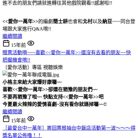
進不去的朋友們請就進轉往其他戲院觀看!!感謝啦!!
<<愛你一萬年>>
的編劇
簡士耕
也會和
北村
以及
納豆
~~~同台登
場跟大家進行Q&A唷!!
繼續閱讀
15年前
贈票活動唷~~~喜歡<<愛你一萬年>>還沒有去看的朋友~~快
把握機會唷!!
〔愛你活動〕專區
視聽娛樂
小格主來給大家爆好康囉~~
喜歡<<愛你一萬年>>卻還在猶豫的朋友們~~
不要再猶豫了啦~~ 快點支持<<愛你一萬年>>吧
今夏最火辣辣的愛情喜劇~沒有看你就遜掉囉~~!!
繼續閱讀
15年前
［最愛台中一萬年］寄回票根抽台中飯店活動第一波～～～得
獎名單公佈嚕！！