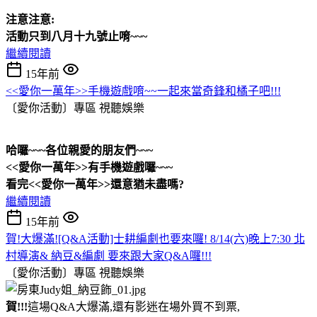
注意注意:
活動只到八月十九號止唷~~~
繼續閱讀
15年前
<<愛你一萬年>>手機遊戲唷~~一起來當奇鋒和橘子吧!!!
〔愛你活動〕專區
視聽娛樂
哈囉~~~各位親愛的朋友們~~~
<<愛你一萬年>>有手機遊戲囉~~~
看完<<愛你一萬年>>還意猶未盡嗎?
繼續閱讀
15年前
賀!大爆滿![Q&A活動]士耕編劇也要來囉! 8/14(六)晚上7:30 北
村導演& 納豆&編劇 要來跟大家Q&A囉!!!
〔愛你活動〕專區
視聽娛樂
賀!!!
這場Q&A大爆滿,還有影迷在場外買不到票,