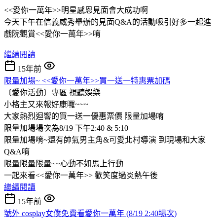
<<愛你一萬年>>明星感恩見面會大成功啊
今天下午在信義威秀舉辦的見面Q&A的活動吸引好多一起進
戲院觀賞<<愛你一萬年>>唷
繼續閱讀
15年前
限量加場~ <<愛你一萬年>>買一送一特惠票加碼
〔愛你活動〕專區
視聽娛樂
小格主又來報好康囉~~~
大家熱烈迴響的買一送一優惠票價 限量加場唷
限量加場場次為8/19 下午2:40 & 5:10
限量加場唷~還有帥氣男主角&可愛北村導演 到現場和大家
Q&A唷
限量限量限量~~心動不如馬上行動
一起來看<<愛你一萬年>> 歡笑度過炎熱午後
繼續閱讀
15年前
號外 cosplay女僕免費看愛你一萬年 (8/19 2:40場次)